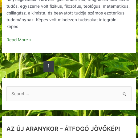
tudós, egyszerre volt fizikus, filozófus, teológus, matematikus,
csillagász, alkimista, és beavatott tudója számos ezoterikus
tudománynak. Képes volt mindezen tudásokat integrálni,
képes
Read More »
1
2
Next
→
S
e
a
r
AZ ÚJ ARANYKOR – ÁTFOGÓ JÖVŐKÉP!
c
h