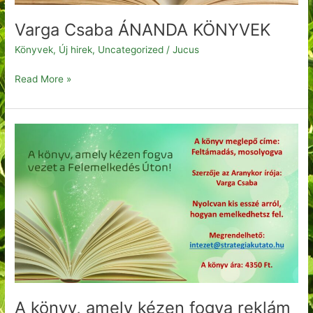
Varga Csaba ÁNANDA KÖNYVEK
Könyvek
,
Új hirek
,
Uncategorized
/
Jucus
Read More »
A
könyv,
amely
kézen
fogva
reklám
Feltámadás,
mosolyogva
A könyv, amely kézen fogva reklám