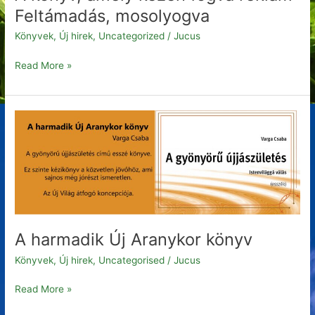
Feltámadás, mosolyogva
Könyvek
,
Új hirek
,
Uncategorized
/
Jucus
Read More »
A
harmadik
Új
Aranykor
könyv
A harmadik Új Aranykor könyv
Könyvek
,
Új hirek
,
Uncategorised
/
Jucus
Read More »