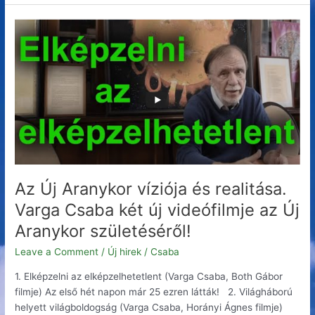
Az
Új
Aranykor
víziója
és
realitása.
Varga
Csaba
két
új
videófilmje
Az Új Aranykor víziója és realitása.
az
Varga Csaba két új videófilmje az Új
Új
Aranykor születéséről!
Aranykor
születéséről!
Leave a Comment
/
Új hirek
/
Csaba
1. Elképzelni az elképzelhetetlent (Varga Csaba, Both Gábor
filmje) Az első hét napon már 25 ezren látták! 2. Világháború
helyett világboldogság (Varga Csaba, Horányi Ágnes filmje)