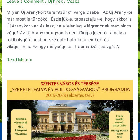
Leave a Comment
/
Új hirek
/
Csaba
Milyen Új Aranykort teremtsünk? Varga Csaba Az Új Aranykor
már most is tündököl. Észleljük-e, tapasztaljuk-e, hogy akkor is
Új Aranykor van és lesz, ha a jelenlegi világrendnek még nincs
vége? Az Új Aranykor ugyan is nem függ a jelentől, amely a
földbolygón most persze cáfolhatatlanul ember- és
világellenes. Ez egy mélységesen traumatizált bolygó. A
Read More »
SZENTES
VÁROS
ÉS
TÉRSÉGE
–
„SZERETETFALVA
ÉS
BOLDOGSÁGVÁROS”
PROGRAMJA