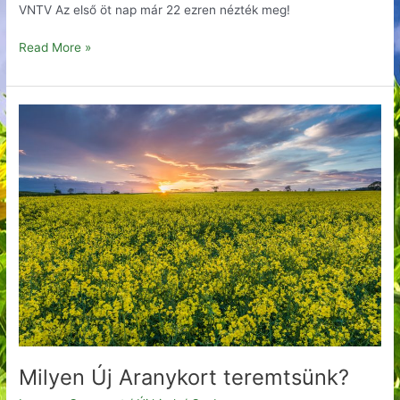
VNTV Az első öt nap már 22 ezren nézték meg!
Read More »
Milyen
Új
Aranykort
teremtsünk?
Milyen Új Aranykort teremtsünk?