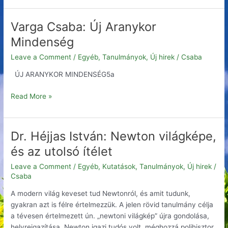
Varga Csaba: Új Aranykor
Varga
Csaba:
Mindenség
Új
Leave a Comment
/
Egyéb
,
Tanulmányok
,
Új hirek
/
Csaba
Aranykor
Mindenség
ÚJ ARANYKOR MINDENSÉG5a
Read More »
Dr. Héjjas István: Newton világképe,
Dr.
Héjjas
és az utolsó ítélet
István:
Leave a Comment
/
Egyéb
,
Kutatások
,
Tanulmányok
,
Új hirek
/
Newton
Csaba
világképe,
és
A modern világ keveset tud Newtonról, és amit tudunk,
az
gyakran azt is félre értelmezzük. A jelen rövid tanulmány célja
utolsó
a tévesen értelmezett ún. „newtoni világkép” újra gondolása,
ítélet
helyreigazítása. Newton igazi tudós volt, méghozzá polihisztor