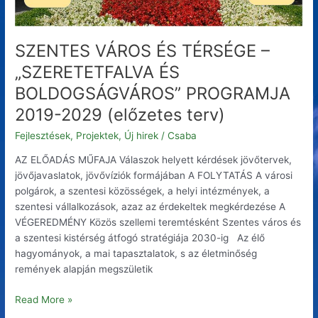
2019-
2029
(előzetes
SZENTES VÁROS ÉS TÉRSÉGE –
terv)
„SZERETETFALVA ÉS
BOLDOGSÁGVÁROS” PROGRAMJA
2019-2029 (előzetes terv)
Fejlesztések, Projektek
,
Új hirek
/
Csaba
AZ ELŐADÁS MŰFAJA Válaszok helyett kérdések jövőtervek,
jövőjavaslatok, jövővíziók formájában A FOLYTATÁS A városi
polgárok, a szentesi közösségek, a helyi intézmények, a
szentesi vállalkozások, azaz az érdekeltek megkérdezése A
VÉGEREDMÉNY Közös szellemi teremtésként Szentes város és
a szentesi kistérség átfogó stratégiája 2030-ig Az élő
hagyományok, a mai tapasztalatok, s az életminőség
remények alapján megszületik
Read More »