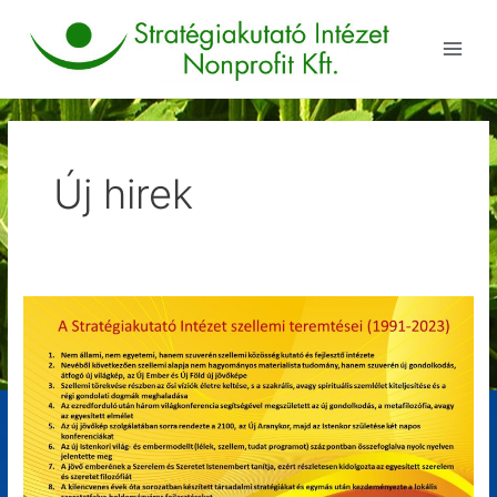
Skip
Post
Main
to
pagination
Men
content
Új hirek
A
Stratégiakutató
Intézet
szellemi
teremtései
(1991-
2023)