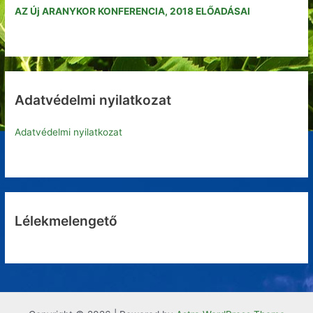
AZ Új ARANYKOR KONFERENCIA, 2018 ELŐADÁSAI
f
o
r
:
Adatvédelmi nyilatkozat
Adatvédelmi nyilatkozat
Lélekmelengető