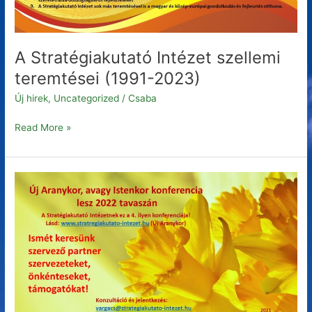
A Stratégiakutató Intézet szellemi
teremtései (1991-2023)
Új hirek
,
Uncategorized
/
Csaba
Read More »
Új
Aranykor,
avagy
Istenkor
konferencia
–
2022
tavaszán