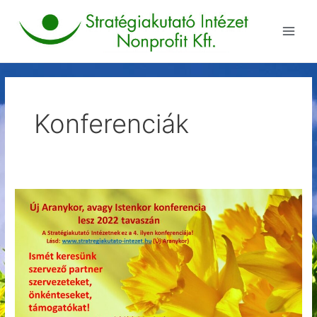
Skip
Main
to
Men
content
Konferenciák
Új
Aranykor,
avagy
Istenkor
konferencia
–
2022
tavaszán