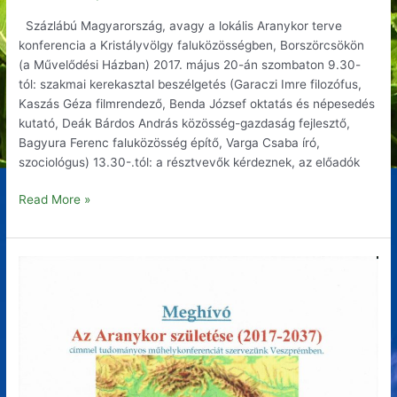
Kristályvölgy
Százlábú Magyarország, avagy a lokális Aranykor terve
faluközösségben,
konferencia a Kristályvölgy faluközösségben, Borszörcsökön
Borszörcsökön
(a Művelődési Házban) 2017. május 20-án szombaton 9.30-
tól: szakmai kerekasztal beszélgetés (Garaczi Imre filozófus,
Kaszás Géza filmrendező, Benda József oktatás és népesedés
kutató, Deák Bárdos András közösség-gazdaság fejlesztő,
Bagyura Ferenc faluközösség építő, Varga Csaba író,
szociológus) 13.30-.tól: a résztvevők kérdeznek, az előadók
Read More »
Meghívó
Az
Aranykor
születése
(2017-
2037)
című