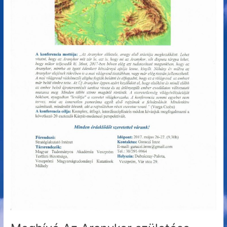
tudományos
műhelykonferenciára
Veszprémbe.