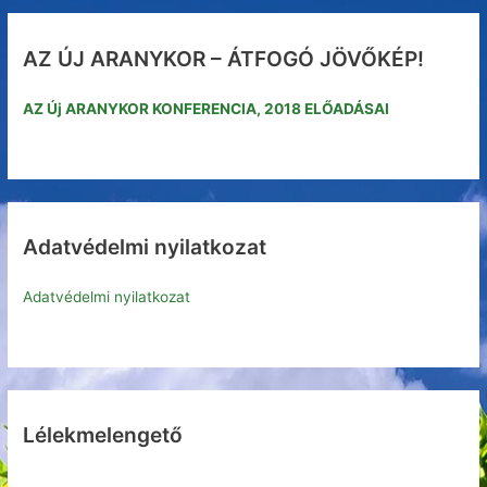
r
AZ ÚJ ARANYKOR – ÁTFOGÓ JÖVŐKÉP!
c
h
AZ Új ARANYKOR KONFERENCIA, 2018 ELŐADÁSAI
f
o
r
:
Adatvédelmi nyilatkozat
Adatvédelmi nyilatkozat
Lélekmelengető