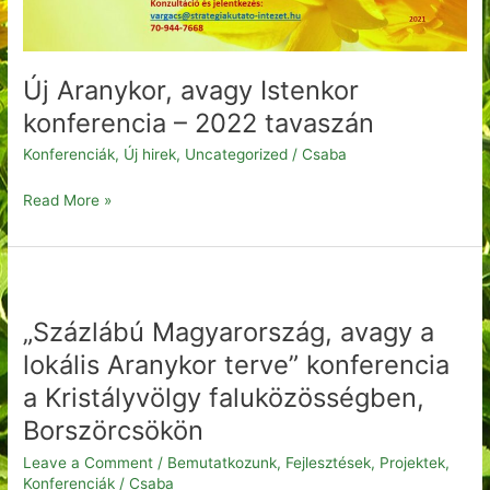
Új Aranykor, avagy Istenkor
konferencia – 2022 tavaszán
Konferenciák
,
Új hirek
,
Uncategorized
/
Csaba
Read More »
„Százlábú
Magyarország,
„Százlábú Magyarország, avagy a
avagy
a
lokális Aranykor terve” konferencia
lokális
a Kristályvölgy faluközösségben,
Aranykor
Borszörcsökön
terve”
konferencia
Leave a Comment
/
Bemutatkozunk
,
Fejlesztések, Projektek
,
a
Konferenciák
/
Csaba