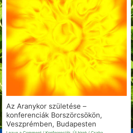
konferenciák
Borszörcsökön,
Veszprémben,
Budapesten
Az Aranykor születése –
konferenciák Borszörcsökön,
Veszprémben, Budapesten
Leave a Comment
/
Konferenciák
,
Új hirek
/
Csaba