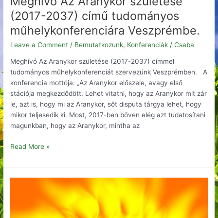
Meghívó Az Aranykor születése
(2017-2037) című tudományos
műhelykonferenciára Veszprémbe.
Leave a Comment
/
Bemutatkozunk
,
Konferenciák
/
Csaba
Meghívó Az Aranykor születése (2017-2037) címmel
tudományos műhelykonferenciát szervezünk Veszprémben. A
konferencia mottója: „Az Aranykor előszele, avagy első
stációja megkezdődött. Lehet vitatni, hogy az Aranykor mit zár
le, azt is, hogy mi az Aranykor, sőt disputa tárgya lehet, hogy
mikor teljesedik ki. Most, 2017-ben bőven elég azt tudatosítani
magunkban, hogy az Aranykor, mintha az
Read More »
Az
Aranykor
születése
–