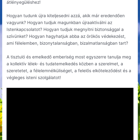
átlényegüléshez!
Hogyan tudunk újra kiteljesedni azzá, akik már eredendően
vagyunk? Hogyan tudjuk magunkban újraaktiválni az
Istenkapcsolatot? Hogyan tudjuk megnyitni biztonsággal a
szívünket? Hogyan hagyhatjuk abba az örökös védekezést,
ami félelemben, bizonytalanságban, bizalmatlanságban tart?
A tisztuló és emelkedő emberiség most egyszerre tanulja meg
a kollektív lélek- és tudatemelkedés közben a szerelmet, a
szeretetet, a félelemnélküliséget, a felelős elköteleződést és a
végleges isteni szolgálatot!