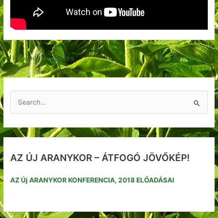
←
Previous Bejegyzés
Next Bejegyzés
→
S
e
a
r
AZ ÚJ ARANYKOR – ÁTFOGÓ JÖVŐKÉP!
c
h
AZ Új ARANYKOR KONFERENCIA, 2018 ELŐADÁSAI
f
o
r