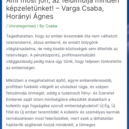
Ami most jön, az felülmúlja minden
képzeletünket! – Varga Csaba,
Horányi Ágnes
/
Uncategorized
/ By
Csaba
Tagadhatatlan, hogy az ember évezredek óta nem válhatott
Istenemberré, Jézus emberré, és emiatt bolygónk
világtársadalma, de még kisebb közösségek sem élhették az
Istenvilágot. A pénzközpontú, profitmaximalizáló
világgazdaság pedig mára úgy tűnik, hogy teljesen tönkretette
az emberiséget.
Miközben a megahatalmat építő, egyre emberellenesebb,
profitban fuldokló világelit az utolsókat rúgja, és szépen
felszámolja önmagát, addig a tudatosult Fény- és Szeretet
Emberek saját isteni minőségükre elkezdték átalakítani a
kollektív ego fogságába szorult emberiségtudatot! Új Ég, Új
Föld és Új ember teremtődik! A kollektív és személyes karmák
természetesen most felerősödtek, mert ezek a láthatatlan
hajtóerők segítenek hozzá mindenkit, a tömeges